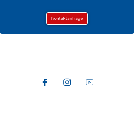
Kontaktanfrage
Folge uns auch auf
Newsletter
Du möchtest über Smart Buildling Automation gerne
mehr erfahren? Du möchtest Tipps & Tricks für dein