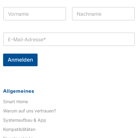
N
a
m
Vorname
Nachname
e
*
E
-
M
a
i
Anmelden
l
*
Allgemeines
Smart Home
Warum auf uns vertrauen?
Systemaufbau & App
Kompatibilitäten