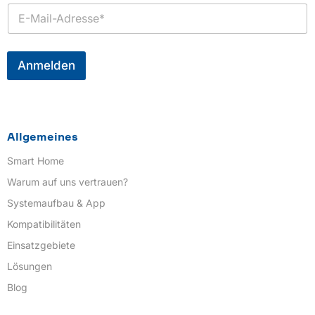
*
E
-
M
a
i
Anmelden
l
*
Allgemeines
Smart Home
Warum auf uns vertrauen?
Systemaufbau & App
Kompatibilitäten
Einsatzgebiete
Lösungen
Blog