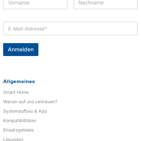
a
m
Vorname
Nachname
e
*
E
-
M
a
i
Anmelden
l
*
Allgemeines
Smart Home
Warum auf uns vertrauen?
Systemaufbau & App
Kompatibilitäten
Einsatzgebiete
Lösungen