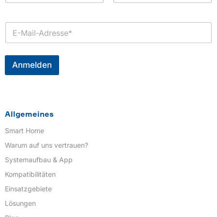
m
Vorname
Nachname
e
*
E
-
M
a
i
Anmelden
l
*
Allgemeines
Smart Home
Warum auf uns vertrauen?
Systemaufbau & App
Kompatibilitäten
Einsatzgebiete
Lösungen