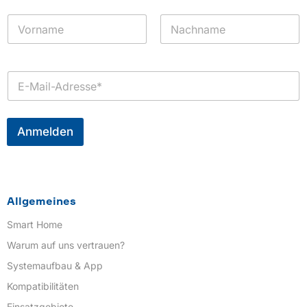
N
a
m
Vorname
Nachname
e
*
E
-
M
a
i
Anmelden
l
*
Allgemeines
Smart Home
Warum auf uns vertrauen?
Systemaufbau & App
Kompatibilitäten
Einsatzgebiete