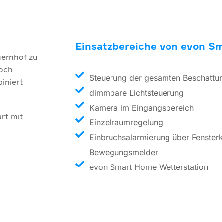
Einsatzbereiche von evon S
uernhof zu
noch
Steuerung der gesamten Beschattu
iniert
dimmbare Lichtsteuerung
Kamera im Eingangsbereich
rt mit
Einzelraumregelung
Einbruchsalarmierung über Fenster
Bewegungsmelder
evon Smart Home Wetterstation