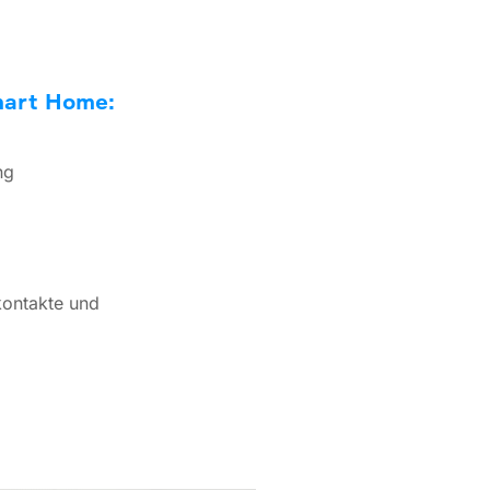
mart Home:
ng
kontakte und