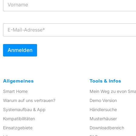
N
a
m
Vorname
e
*
E
-
M
a
i
Anmelden
l
*
Allgemeines
Tools & Infos
Smart Home
Mein Weg zu evon Sm
Warum auf uns vertrauen?
Demo Version
Systemaufbau & App
Händlersuche
Kompatibilitäten
Musterhäuser
Einsatzgebiete
Downloadbereich