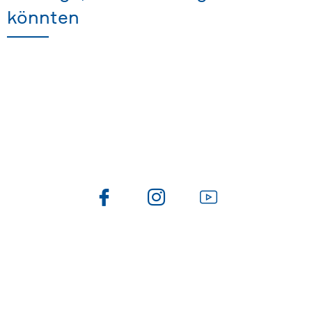
könnten
Folge uns auch auf
Newsletter
Du möchtest über Smart Buildling Automation gerne
mehr erfahren? Du möchtest Tipps & Tricks für dein